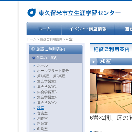
ホーム
>
施設ご利用案内
> 和室
施設ご利用案内
各室のご案内
和室
ホール
ホールフラット部分
第1楽屋・第2楽屋
集会学習室1
集会学習室2
集会学習室3
集会学習室4
集会学習室5
和室
音楽室
6畳×2間、床
創作室
料理室
印刷室